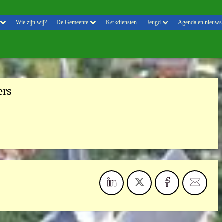
Wie zijn wij?
De Gemeente
Kerkdiensten
Jeugd
Agenda en nieuws
ers