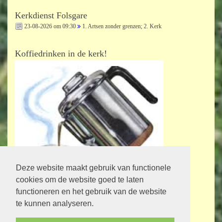
Kerkdienst Folsgare
23-08-2026 om 09:30
1. Artsen zonder grenzen; 2. Kerk
Koffiedrinken in de kerk!
Deze website maakt gebruik van functionele
cookies om de website goed te laten
Bij de kerkdiensten staat vermeld op welke zondag en op welk tijdstip er
functioneren en het gebruik van de website
gezamenlijk koffiedrinken is!
te kunnen analyseren.
Maak er gebruik van om naar elkaar om te kijken en lief en leed te delen.