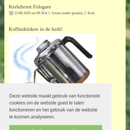
Kerkdienst Folsgare
23-08-2026 om 09:30
1. Artsen zonder grenzen; 2. Kerk
Koffiedrinken in de kerk!
Deze website maakt gebruik van functionele
cookies om de website goed te laten
Bij de kerkdiensten staat vermeld op welke zondag en op welk tijdstip er
functioneren en het gebruik van de website
gezamenlijk koffiedrinken is!
te kunnen analyseren.
Maak er gebruik van om naar elkaar om te kijken en lief en leed te delen.