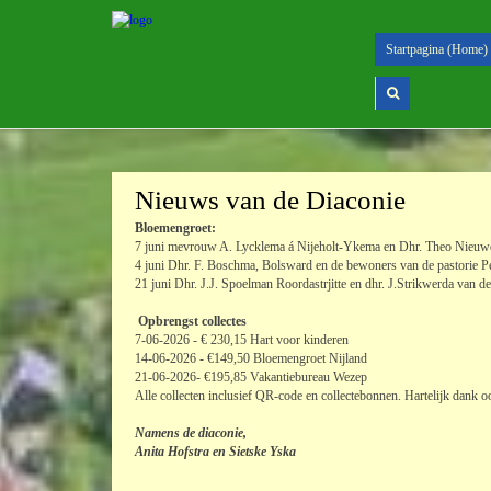
Startpagina (Home)
Nieuws van de Diaconie
Bloemengroet:
7 juni mevrouw A. Lycklema á Nijeholt-Ykema en Dhr. Theo Nieuw
4 juni Dhr. F. Boschma, Bolsward en de bewoners van de pastorie Pe
21 juni Dhr. J.J. Spoelman Roordastrjitte en dhr. J.Strikwerda van de
Opbrengst collectes
7-06-2026 - € 230,15 Hart voor kinderen
14-06-2026 - €149,50 Bloemengroet Nijland
21-06-2026- €195,85 Vakantiebureau Wezep
Alle collecten inclusief QR-code en collectebonnen. Hartelijk dank 
Namens de diaconie,
Anita Hofstra en Sietske Yska