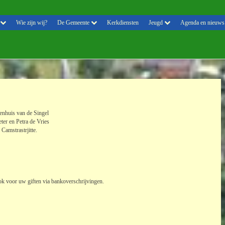
Wie zijn wij?
De Gemeente
Kerkdiensten
Jeugd
Agenda en nieuws
enhuis van de Singel
ter en Petra de Vries
 Camstrastrjitte.
ook voor uw giften via bankoverschrijvingen.