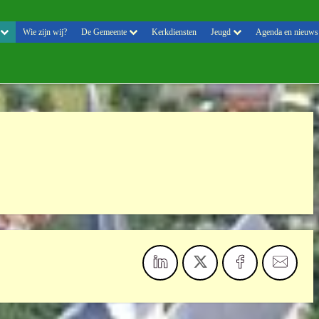
Wie zijn wij?
De Gemeente
Kerkdiensten
Jeugd
Agenda en nieuws
d