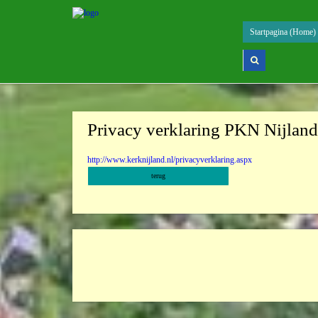
Startpagina (Home)
Privacy verklaring PKN Nijlan
http://www.kerknijland.nl/privacyverklaring.aspx
terug