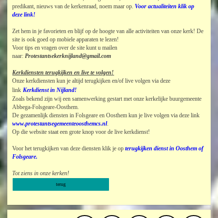
predikant, nieuws van de kerkenraad, noem maar op.
Voor actualiteiten klik op
deze link!
Zet hem in je favorieten en blijf op de hoogte van alle activiteiten van onze kerk! De
site is ook goed op mobiele apparaten te lezen!
Voor tips en vragen over de site kunt u mailen
naar:
Protestantsekerknijland@gmail.com
Kerkdiensten terugkijken en live te volgen!
Onze kerkdiensten kun je altijd terugkijken en/of live volgen via deze
link
Kerkdienst in Nijland!
Zoals bekend zijn wij een samenwerking gestart met onze kerkelijke buurgemeente
Abbega-Folsgeare-Oosthem.
De gezamenlijk diensten in Folsgeare en Oosthem kun je live volgen via deze link
www.protestantsegemeenteoosthemcs.nl
.
Op die website staat een grote knop voor de live kerkdienst!
Voor het terugkijken van deze diensten klik je op
terugkijken dienst in Oosthem of
Folsgeare.
Tot ziens in onze kerken!
terug