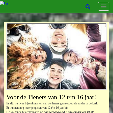
Toggle
navigat
Voor de Tieners van 12 t/m 16 jaar!
Er zijn nu twee bijeenkomsten van de tieners geweest op de zolder in de kerk.
Er kunnen nog meer jongeren van 12 t/m 16 jaar bij!
De volgende bijeenkomst is op
donderdagavond 23 november
om 19.30