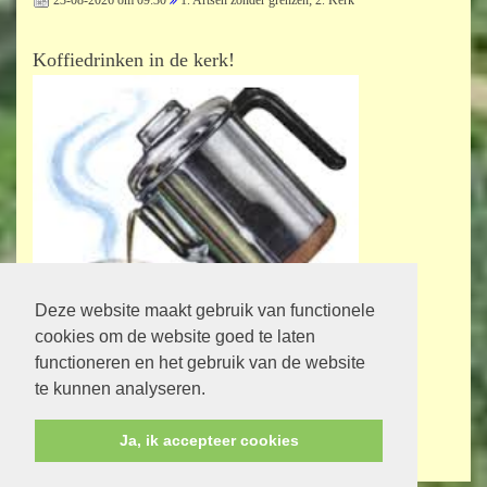
Koffiedrinken in de kerk!
Deze website maakt gebruik van functionele
cookies om de website goed te laten
Bij de kerkdiensten staat vermeld op welke zondag en op welk tijdstip er
functioneren en het gebruik van de website
gezamenlijk koffiedrinken is!
te kunnen analyseren.
Maak er gebruik van om naar elkaar om te kijken en lief en leed te delen.
Ja, ik accepteer cookies