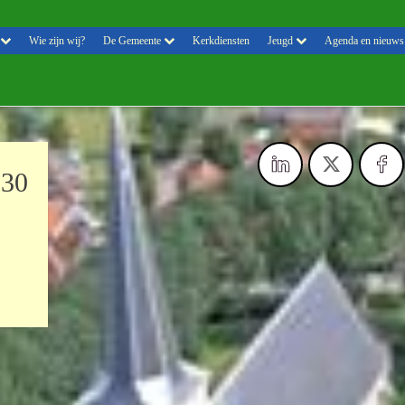
Wie zijn wij?
De Gemeente
Kerkdiensten
Jeugd
Agenda en nieuws
.30